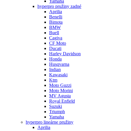
Yamaha
hyperpro pružiny zadné
Aprilia
Benelli
Bimota
BMW
Buell
Cagiva
CF Moto
Ducati
Harley Davidson
Honda
Husqvarna
Indian
Kawasaki
Ktm
Moto Guzzi
Moto Morini
MV Agusta
Royal Enfield
Suzuki
Triumph
Yamaha
hyperpro lineárne pružiny
Aprilia