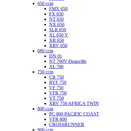
650 ccm
FMX 650
FX 650
NT 650
NX 650
SLR 650
XL 650 V
XR 650
XRV 650
680 ccm
DN 01
NT 700V Deauville
XL 700
750 ccm
CB 750
RVF 750
VF 750
VFR 750
VT 750
XRV 750 AFRICA TWIN
800 ccm
PC 800 PACIFIC COAST
VFR 800
CROSSRUNNER
900 ccm