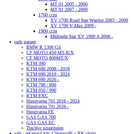
MT 01 2005 - 2006
MT 01 2007 - 2009
1700 ccm
XV 1700 Road Star Warrior 2003 - 2008
XV 1700 V-Max 2009 -
1900 ccm
Midnight Star XV 1900 A 2006 -
rade garage
BMW R 1300 GS
CF MOTO 450 MT-R/X
CF MOTO 800MT/X
KTM 390
KTM 690 2008 - 2018
KTM 690 2019 - 2024
KTM 690 2026 -
KTM 790 / 890
KTM 950 / 990
KTM EXC
Husqvarna 701 2016 - 2024
Husqvarna 701 2026 -
Husqvarna FE
GAS GAS 700
GAS GAS EC
Tractive suspension
sale - reťazové kity Chiaravalli + RK chain