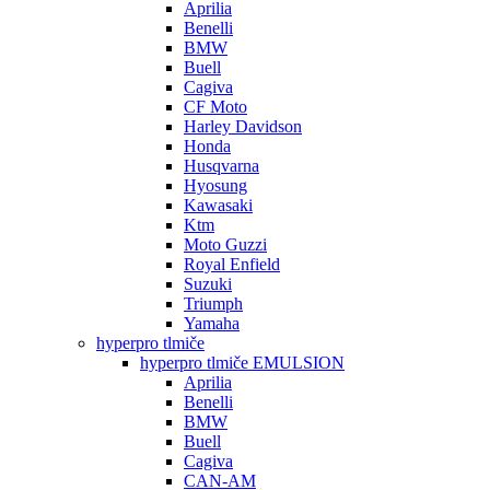
Aprilia
Benelli
BMW
Buell
Cagiva
CF Moto
Harley Davidson
Honda
Husqvarna
Hyosung
Kawasaki
Ktm
Moto Guzzi
Royal Enfield
Suzuki
Triumph
Yamaha
hyperpro tlmiče
hyperpro tlmiče EMULSION
Aprilia
Benelli
BMW
Buell
Cagiva
CAN-AM