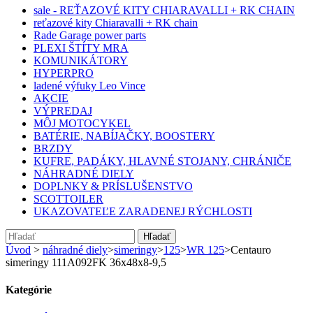
sale - REŤAZOVÉ KITY CHIARAVALLI + RK CHAIN
reťazové kity Chiaravalli + RK chain
Rade Garage power parts
PLEXI ŠTÍTY MRA
KOMUNIKÁTORY
HYPERPRO
ladené výfuky Leo Vince
AKCIE
VÝPREDAJ
MÔJ MOTOCYKEL
BATÉRIE, NABÍJAČKY, BOOSTERY
BRZDY
KUFRE, PADÁKY, HLAVNÉ STOJANY, CHRÁNIČE
NÁHRADNÉ DIELY
DOPLNKY & PRÍSLUŠENSTVO
SCOTTOILER
UKAZOVATEĽE ZARADENEJ RÝCHLOSTI
Hľadať
Úvod
>
náhradné diely
>
simeringy
>
125
>
WR 125
>
Centauro
simeringy 111A092FK 36x48x8-9,5
Kategórie