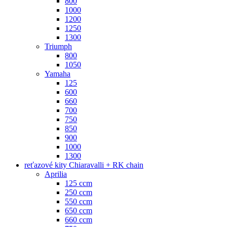
800
1000
1200
1250
1300
Triumph
800
1050
Yamaha
125
600
660
700
750
850
900
1000
1300
reťazové kity Chiaravalli + RK chain
Aprilia
125 ccm
250 ccm
550 ccm
650 ccm
660 ccm