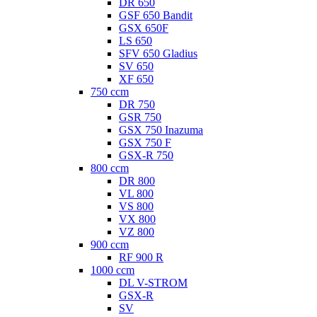
DR 650
GSF 650 Bandit
GSX 650F
LS 650
SFV 650 Gladius
SV 650
XF 650
750 ccm
DR 750
GSR 750
GSX 750 Inazuma
GSX 750 F
GSX-R 750
800 ccm
DR 800
VL 800
VS 800
VX 800
VZ 800
900 ccm
RF 900 R
1000 ccm
DL V-STROM
GSX-R
SV