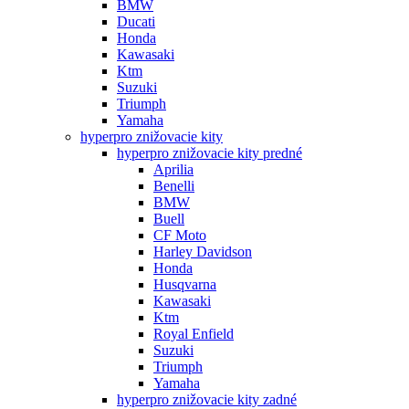
BMW
Ducati
Honda
Kawasaki
Ktm
Suzuki
Triumph
Yamaha
hyperpro znižovacie kity
hyperpro znižovacie kity predné
Aprilia
Benelli
BMW
Buell
CF Moto
Harley Davidson
Honda
Husqvarna
Kawasaki
Ktm
Royal Enfield
Suzuki
Triumph
Yamaha
hyperpro znižovacie kity zadné