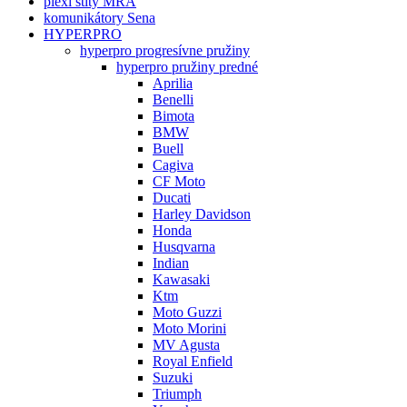
plexi štíty MRA
komunikátory Sena
HYPERPRO
hyperpro progresívne pružiny
hyperpro pružiny predné
Aprilia
Benelli
Bimota
BMW
Buell
Cagiva
CF Moto
Ducati
Harley Davidson
Honda
Husqvarna
Indian
Kawasaki
Ktm
Moto Guzzi
Moto Morini
MV Agusta
Royal Enfield
Suzuki
Triumph