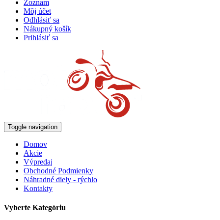
Zoznam
Môj účet
Odhlásiť sa
Nákupný košík
Prihlásiť sa
Toggle navigation
Domov
Akcie
Výpredaj
Obchodné Podmienky
Náhradné diely - rýchlo
Kontakty
Vyberte Kategóriu