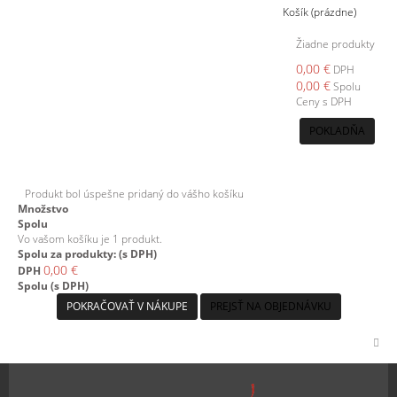
Košík
(prázdne)
Žiadne produkty
0,00 €
DPH
0,00 €
Spolu
Ceny s DPH
POKLADŇA
Produkt bol úspešne pridaný do vášho košíku
Množstvo
Spolu
Vo vašom košíku je 1 produkt.
Spolu za produkty: (s DPH)
0,00 €
DPH
Spolu (s DPH)
POKRAČOVAŤ V NÁKUPE
PREJSŤ NA OBJEDNÁVKU