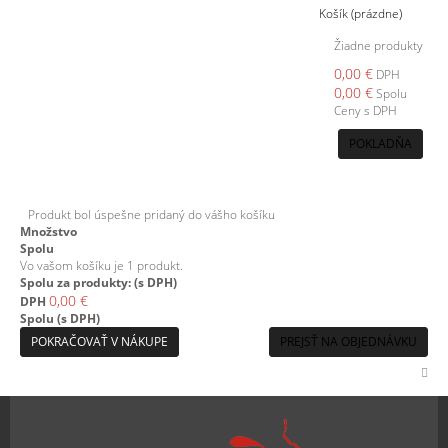
Košík
(prázdne)
Žiadne produkty
0,00 €
DPH
0,00 €
Spolu
Ceny s DPH
POKLADŇA
Produkt bol úspešne pridaný do vášho košíku
Množstvo
Spolu
Vo vašom košíku je 1 produkt.
Spolu za produkty: (s DPH)
0,00 €
DPH
Spolu (s DPH)
POKRAČOVAŤ V NÁKUPE
PREJSŤ NA OBJEDNÁVKU